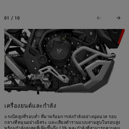
ระบบควบคุมการฉีดน้ำมันเชื้อเพลิงอิเล็กท
A
R
System
ล
R
ะ
24.4 º
Rake
โช้คหัวกลับ Showa ขนาด 45 มม., ปรับตั
Front Suspension
L
O
ควบคุมคันเร่งด้วยระบบอิเล็กทรอนิกส์
จำ
9
L
แบบแมนนวล, ระยะยุบตัว 240 มม.
ข้
เ
0
Y
อ
พ
0
145.8 มม
Trail
เฮดเดอร์สแตนเลสสตีลแบบเส้นเดียวข้าง
P
01 / 10
มู
ก่อนหน้า
ถัดไป
Exhaust
า
R
ระบบกันสะเทือนหลัง Showa, ปรับตั้งพ
R
Rear Suspension
ล
ะ
A
O
ระยะยุบตัวล้อหลัง 230 มม.
จำ
L
20 ลิตร
Tank Capacity
ข้
โซ่โอริง
เ
L
Final Drive
อ
พ
Y
จานเบรกคู่แบบลอยตัวขนาด 320 มม., คา
มู
Front Brakes
า
P
228 กก
น้ำหนักเปียก
ล
แบบเปียก, หลายแผ่น
ะ
Stylema แม่ปั๊มเบรกหน้าแบบเรดียล, AB
R
Clutch
จำ
O
สมรรถนะการเข้าโค้ง
เ
ข้
พ
6 สปีด
อ
Gearbox
า
จานเบรกเดี่ยว 255 มม. คาลิปเปอร์แบบเล
มู
Rear Brakes
ะ
ล
แบบช่วยเสริมสมรรถนะการเข้าโค้ง
จำ
เ
พ
หน้าจอ TFT สีขนาด 7 นิ้้ว พร้อมระบบเชื่
Instrument Display
า
and Functions
ะ
เครื่องยนต์และกำลัง
ค
แรงบิดสูงที่รอบต่ำ ที่มาพร้อมการส่งกำลังอย่างนุ่มนวล รอบ
ระ
กลางที่หมุนอย่างอิสระ และเสียงคำรามแบบสามสูบในรอบสูง
Co
พร้อมกำลังสูงสุดที่เพิ่มขึ้นถึง 13% พละกำลังที่สามารถควบคุม
ส