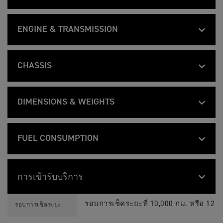
T
Feature
Details
I
จาก ฿668,000
On the road price
G
ENGINE & TRANSMISSION
E
R
T
Feature
Details
9
I
เครื่องยนต์ 3 สูบแถวเรียงแบบ DOHC 12
0
Type
G
0
CHASSIS
ของเหลว
E
R
R
A
T
Feature
Details
9
888 ซีซี
L
Capacity
I
เฟรมท่อเหล็ก ยึดกับซับเฟรมด้วยสกรู
0
L
Frame
G
0
Y
DIMENSIONS & WEIGHTS
E
R
P
78.0 มม
Bore
R
แขนคู่อลูมิเนียมอัลลอยหล่อขึ้นรูป
A
R
Swingarm
T
Feature
Details
9
L
O
I
935 มม
0
L
Width Handlebars
ข้
61.9 มม
Stroke
G
0
Y
FUEL CONSUMPTION
Tubeless แบบซี่, 21 x 2.15 in
อ
Front Wheel
E
R
P
มู
R
1452 -1502 มม
A
R
Height Without
ล
13.0:1
Compression
T
Feature
Details
9
L
O
Mirror
Tubeless แบบซี่, 17 x 4.25 in
จำ
Rear Wheel
I
4.7 l/100 km (60.4 mpg) mpg
0
L
Fuel Consumption
ข้
เ
G
0
Y
อ
พ
การเข้ารับบริการ
108 PS / 106.5 bhp (79.5 kW) @ 9,500 
E
Max Power EC
R
P
860 - 880 มม
มู
า
Seat Height
Bridgestone Battlax Adventure 90/90-21
Front Tyre
R
มาตรฐาน EURO 5: 108 กรัม/กิโลเมตร *ค่า
A
R
CO2 Figures
ล
ะ
9
L
O
T
Feature
Details
จำ
วัดตามบทบัญญัติ 168/2013/EC ค่าอัตรา
90 Nm @ 6,850 rpm
0
Max Torque EC
L
ข้
I
รอบการเช็คระยะที่ 10,000 กม. หรือ 12 เ
1551 มม
เ
รอบการเช็คระยะ
Wheelbase
Bridgestone Battlax Adventure 150/70-
แวดล้อมการทดลองที่มีการควบคุมมีเพื่อกา
Rear Tyre
0
Y
อ
G
พ
R
สะท้อนผลการขับขี่จริง g/km
P
มู
E
า