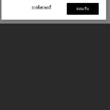
การตั้งค่าคุกกี้
ยอมรับ
รถจักรยานยนต์
GET STARTED
FOR THE RIDE
เจ้าของ TRIUMPH