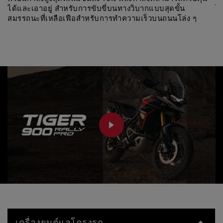
ได้และเอาอยู่ สำหรับการขับขี่บนทางวิบากแบบสุดขั้น
ไ
สมรรถนะที่เหลือเฟือสำหรับการทำความเร็วบนถนนโล่ง ๆ
สู
PLAY
เครื่องยนต์แลโครงรถ