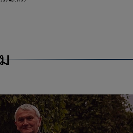
ูและจองที่นั่ง
่ม