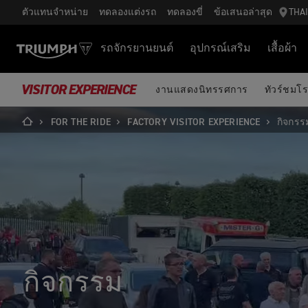
ตัวแทนจำหน่าย
ทดลองแต่งรถ
ทดลองขี่
ข้อเสนอล่าสุด
THA
รถจักรยานยนต์
อุปกรณ์เสริม
เสื้อผ้า
VISITOR EXPERIENCE
งานแสดงนิทรรศการ
ทัวร์ชมโ
FOR THE RIDE
FACTORY VISITOR EXPERIENCE
กิจกรร
กิจกรรม