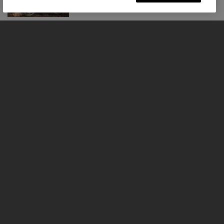
รถจักรยานยนต์
GET STARTED
FOR THE RIDE
เจ้าของ TRIUMPH
FACEBOOK
INSTAGRAM
YOUTUBE