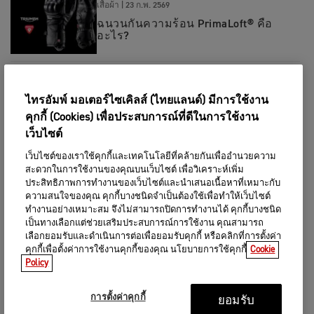
เสื้อผ้า
|
23 ก.พ. 2569
ฉนวนกันความร้อน PrimaLoft® คือ
อะไร?
เสื้อผ้า
|
17 ก.พ. 2569
บทสัมภาษณ์ Bryan Thompson - เจ้าของ
ไทรอัมพ์ มอเตอร์ไซเคิลส์ (ไทยแลนด์) มีการใช้งาน
Thompson Cycles
คุกกี้ (Cookies) เพื่อประสบการณ์ที่ดีในการใช้งาน
เว็บไซต์
เสื้อผ้า
|
04 ก.พ. 2569
เว็บไซต์ของเราใช้คุกกี้และเทคโนโลยีที่คล้ายกันเพื่ออำนวยความ
เทคนิคการเตรียมตัวขี่รถรับลมหนาว
สะดวกในการใช้งานของคุณบนเว็บไซต์ เพื่อวิเคราะห์เพิ่ม
ประสิทธิภาพการทำงานของเว็บไซต์และนำเสนอเนื้อหาที่เหมาะกับ
ความสนใจของคุณ คุกกี้บางชนิดจำเป็นต้องใช้เพื่อทำให้เว็บไซต์
ทำงานอย่างเหมาะสม จึงไม่สามารถปิดการทำงานได้ คุกกี้บางชนิด
แบรนด์
|
03 ก.พ. 2569
เป็นทางเลือกแต่ช่วยเสริมประสบการณ์การใช้งาน คุณสามารถ
จะเกิดอะไรขึ้นเมื่อความสง่างามทาง
เลือกยอมรับและดำเนินการต่อเพื่อยอมรับคุกกี้ หรือคลิกที่การตั้งค่า
วิศวกรรมถูกหลอมรวมเข้ากับการ
คุกกี้เพื่อตั้งค่าการใช้งานคุกกี้ของคุณ นโยบายการใช้คุกกี้
Cookie
ออกแบบที่งดงาม ?
Policy
เสื้อผ้า
|
28 ม.ค. 2569
การตั้งค่าคุกกี้
ยอมรับ
สีสันแห่งทางฝุ่น