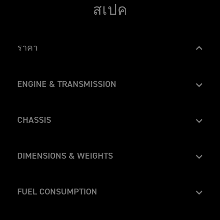
สเปค
ราคา
D
Feature
Details
A
จาก ฿327,300
On the road price
Y
ENGINE & TRANSMISSION
T
O
D
Feature
Details
N
A
เครื่องยนต์ 3 สูบแถวเรียงแบบ DOHC 12
A
Type
Y
6
CHASSIS
T
6
O
660 ซีซี
0
Capacity
D
Feature
Details
N
2
A
โครงรถเหล็กท่อ
A
0
Frame
Y
6
2
DIMENSIONS & WEIGHTS
74.04 มม
Bore
T
6
5
O
สวิงอาร์มแบบแขนค
0
ข้
Swingarm
D
Feature
Details
N
2
อ
51.1 มม
Stroke
A
736 มม
A
0
Width Handlebars
มู
Y
6
2
FUEL CONSUMPTION
อะลูมิเนียมหล่อ, 17 x 3.5 นิ้ว
ล
Front Wheel
T
6
5
จำ
12.05
Compression
O
1145.2 มม
0
ข้
Height Without
เ
D
Feature
Details
N
2
อ
Mirror
อะลูมิเนียมหล่อ, 17 x 5.5 นิ้ว
พ
Rear Wheel
A
(4.9 l / 100 km) 57.6 mpg
A
Fuel Consumption