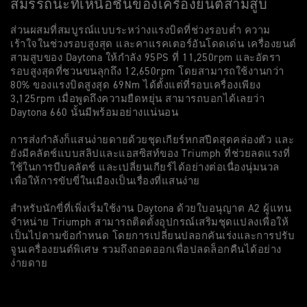
สมรรถนะที่เหนือชั้นของเครื่องยนต์สามสูบ
ส
ส่วนผสมที่สมบูรณ์แบบระหว่างแรงบิดที่ช่วงรอบต่ำ ความ
ด
เร้าใจในช่วงรอบสูงสุด และคาแรคเตอร์อันโดดเด่น เครื่องยนต์
ค
สามสูบของ Daytona ให้กำลัง 95PS ที่ 11,250rpm และอัตรา
หล
รอบสูงสุดที่ชวนขนลุกถึง 12,650rpm โดยสามารถใช้งานกว่า
คล
80% ของแรงบิดสูงสุด 69Nm ได้ตั้งแต่ที่รอบเครื่องเพียง
ค่
3,125rpm เมื่อพูดถึงความยืดหยุ่น สามารถบอกได้เลยว่า
Daytona 660 นั้นมีพร้อมอย่างแน่นอน
ล้
ใน
การส่งกำลังก็แสนง่ายดายด้วยชุดเกียร์หกสปีดสุดคล่องตัว และ
แ
ยังมีคลัตช์แบบสลิปและแอสซิสท์ของ Triumph ที่ช่วยลดแรงที่
Mi
ใช้ในการบีบคลัตช์ และเปลี่ยนเกียร์ได้อย่างต่อเนื่องนุ่มนวล
เ
เพื่อให้การขับขี่ในเมืองเป็นเรื่องที่แสนง่าย
วิ
สำหรับนักขี่ที่เพิ่งเริ่มใช้งาน Daytona ด้วยใบอนุญาต A2 ผู้แทน
จำหน่าย Triumph สามารถติดตั้งอุปกรณ์เสริมชุดแปลงเพื่อให้
เป็นไปตามข้อกำหนด โดยการเปลี่ยนปลอกคันเร่งและการปรับ
จูนเครื่องยนต์พิเศษ รวมถึงถอดออกเพื่อปลดล็อกคืนได้อย่าง
ง่ายดาย