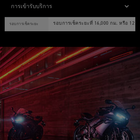
0
มู
า
70 kW (95PS) at 11,250 rpm
Y
Max Power EC
6
2
ล
ะ
การเข้ารับบริการ
T
6
5
810 มม
จำ
Seat Height
120/70 ZR 17
Front Tyre
O
113กรัม/กิโลเมตร CO2 และการสิ้นเปลือง
0
ข้
CO2 Figures
เ
69 Nm @ 8,250 rpm
N
Max Torque EC
2
อ
D
Feature
Details
พ
168/2013 / EC ปริมาณการใช้เชื้อเพลิงถ
A
0
มู
A
รอบการเช็คระยะที่ 16,000 กม. หรือ 12 เ
1425.6 มม
า
รอบการเช็คระยะ
Wheelbase
180/55 ZR 17
เจาะจงและมีวัตถุประสงค์เพื่อเปรียบเทียบ
Rear Tyre
6
2
ล
Y
ะ
ระบบควบคุมการฉีดน้ำมันเชื้อเพลิงอิเล็กท
6
g/km g/km
5
System
จำ
T
0
ข้
ควบคุมคันเร่งด้วยระบบอิเล็กทรอนิกส์
เ
O
23.8 º
Rake
โช้คหัวกลับ Showa ขนาด 41 มม. ลูกสูบ
Front Suspension
2
อ
พ
N
0
ยุบตัวล้อ 110 มม.​
มู
า
A
ระบบเฮดเดอร์สแตนเลสสตีลแบบ 3 ออก 1 
2
ล
Exhaust
ะ
6
82.3 มม
Trail
5
จำ
6
โช้คหลัง RSU แบบโมโนช็อคของ Showa รอ
ข้
Rear Suspension
เ
0
อ
โซ่เอกซ์ริง
ยุบตัวล้อ 130 มม.​
พ
2
Final Drive
14 ลิตร
Tank Capacity
มู
า
0
ล
ะ
2
จานเบรกลอยคู่ 310 มม., คาลิปเปอร์แบบเ
จำ
Front Brakes
คลัตช์เปียกแบบหลายแผ่นพร้อมระบบช่ว
5
Clutch
201 กก
น้ำหนักเปียก
เ
ข้
พ
อ
จานเบรกเดี่ยว 220 มม., คาลิปเปอร์แบบเลื
า
Rear Brakes
6 สปีด
มู
Gearbox
ะ
ล
จำ
หน้าจอแสดงผลมัลติฟังก์ชัน TFT แบบสี
Instrument Display
เ
and Functions
พ
า
ะ