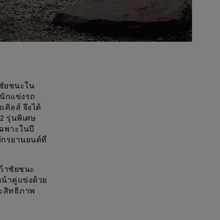
้าชัยชนะใน
่นักแข่งรถ
คิลส์ จึงได้
 รุ่นพิเศษ
ยเฉพาะในปี
ักรยานยนต์ที่
คว้าชัยชนะ
้าคู่แข่งด้วย
ะสิทธิภาพ