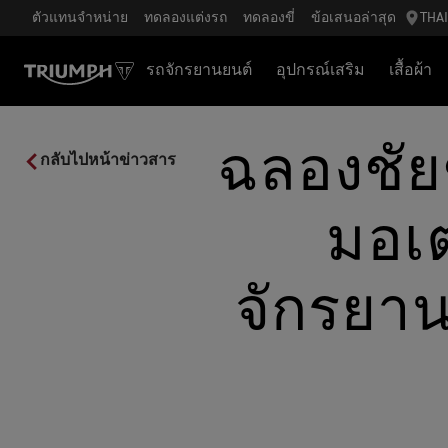
ตัวแทนจำหน่าย
ทดลองแต่งรถ
ทดลองขี่
ข้อเสนอล่าสุด
THA
รถจักรยานยนต์
อุปกรณ์เสริม
เสื้อผ้า
ฉลองชัยช
กลับไปหน้าข่าวสาร
มอเต
จักรยา