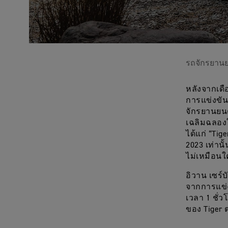
รถจักรยานย
หลังจากเดื
การแข่งขันร
จักรยานยนต์
เฉลิมฉลองใ
ได้แก่ “Tig
2023 เท่าน
ไม่เหมือน
อิวาน เซร์บ
จากการแข่ง
เวลา 1 ชั
ของ Tiger 