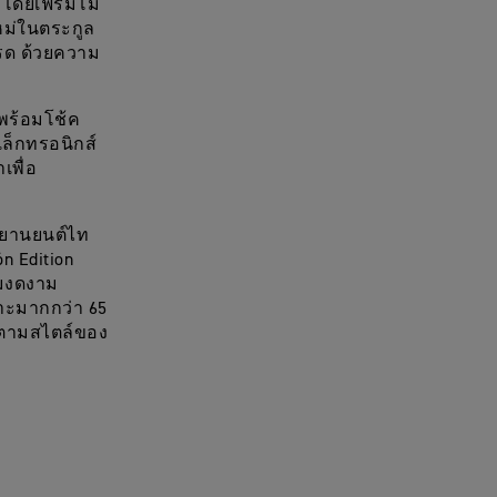
ูบ โดยเฟรมโม
ใหม่ในตระกูล
โรด ด้วยความ
าพร้อมโช้ค
เล็กทรอนิกส์
เพื่อ
กรยานยนต์ไท
ón Edition
ามงดงาม
ฉพาะมากกว่า 65
ยตามสไตล์ของ