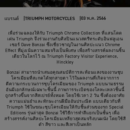
03 พ.ค. 2566
แบรนด์
TRIUMPH MOTORCYCLES
เพื่อร่วมฉลองให้กับ Triumph Chrome Collection ที่แสนโดด
เด่น Triumph จึงร่วมงานกับศิลปินแนวสตรีทระดับอินฟลูเอน
เซอร์ Dave Bonzai ซึ่งเชี่ยวชาญในงานศิลปะแนว Chrome
Effect ที่มุ่งเน้นความสมจริงเป็นพิเศษ เพื่อสร้างสรรค์ผลงานชิ้น
เดียวในโลกไว้ ณ Triumph Factory Visitor Experience,
Hinckley
Bonzai สามารถนำเสนอคุณสมบัติการสะท้อนแสงของงานชุบ
โครเมียมที่สะกดได้ทุกสายตา ไว้ในผลงานที่เกิดจากการ
ตีความกระบวนการชุบโครเมียมของ Triumph แบบนามธรรม
อันมีเอกลักษณ์เฉพาะชิ้นนี้ ภาพการระเบิดของโลหะเหลวชิ้นนี้
ถูกสร้างขึ้นจากสีสเปรย์ทั้งหมด โดยใช้เวลา 2 วัน ซึ่งต้องอาศัย
ความแม่นยำและทักษะงานฝีมืออันประณีต แบบเดียวกับที่
Triumph ใช้ในขณะชุบโครเมียมให้กับชิ้นส่วนของรถ Special
Editions รุ่นล่าสุด Bonzai ใช้วิธีการทำสีแยกเป็นชั้นๆ เพื่อ
สร้างสรรค์งานศิลปะโครเมียมเหลียวสุดสมจริงบนผนัง โดยใช้สี
ดำ สีขาว และสีเทาเป็นหลัก