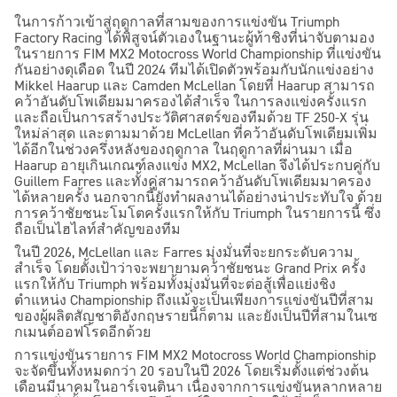
ในการก้าวเข้าสู่ฤดูกาลที่สามของการแข่งขัน Triumph
Factory Racing ได้พิสูจน์ตัวเองในฐานะผู้ท้าชิงที่น่าจับตามอง
ในรายการ FIM MX2 Motocross World Championship ที่แข่งขัน
กันอย่างดุเดือด ในปี 2024 ทีมได้เปิดตัวพร้อมกับนักแข่งอย่าง
Mikkel Haarup และ Camden McLellan โดยที่ Haarup สามารถ
คว้าอันดับโพเดียมมาครองได้สำเร็จ ในการลงแข่งครั้งแรก
และถือเป็นการสร้างประวัติศาสตร์ของทีมด้วย TF 250-X รุ่น
ใหม่ล่าสุด และตามมาด้วย McLellan ที่คว้าอันดับโพเดียมเพิ่ม
ได้อีกในช่วงครึ่งหลังของฤดูกาล ในฤดูกาลที่ผ่านมา เมื่อ
Haarup อายุเกินเกณฑ์ลงแข่ง MX2, McLellan จึงได้ประกบคู่กับ
Guillem Farres และทั้งคู่สามารถคว้าอันดับโพเดียมมาครอง
ได้หลายครั้ง นอกจากนี้ยังทำผลงานได้อย่างน่าประทับใจ ด้วย
การคว้าชัยชนะโมโตครั้งแรกให้กับ Triumph ในรายการนี้ ซึ่ง
ถือเป็นไฮไลท์สำคัญของทีม
ในปี 2026, McLellan และ Farres มุ่งมั่นที่จะยกระดับความ
สำเร็จ โดยตั้งเป้าว่าจะพยายามคว้าชัยชนะ Grand Prix ครั้ง
แรกให้กับ Triumph พร้อมทั้งมุ่งมั่นที่จะต่อสู้เพื่อแย่งชิง
ตำแหน่ง Championship ถึงแม้จะเป็นเพียงการแข่งขันปีที่สาม
ของผู้ผลิตสัญชาติอังกฤษรายนี้ก็ตาม และยังเป็นปีที่สามในเซ
กเมนต์ออฟโรดอีกด้วย
การแข่งขันรายการ FIM MX2 Motocross World Championship
จะจัดขึ้นทั้งหมดกว่า 20 รอบในปี 2026 โดยเริ่มตั้งแต่ช่วงต้น
เดือนมีนาคมในอาร์เจนตินา เนื่องจากการแข่งขันหลากหลาย