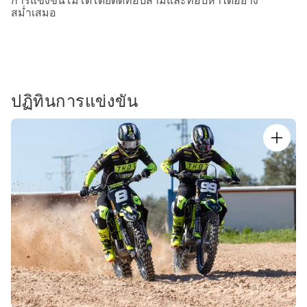
การแข่งขันโมโตโดยติดท็อปสามและท็อปห้าได้อย่าง
สม่ำเสมอ
ปฏิทินการแข่งขัน