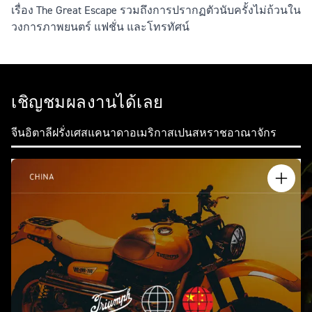
เรื่อง The Great Escape รวมถึงการปรากฏตัวนับครั้งไม่ถ้วนใน
วงการภาพยนตร์ แฟชั่น และโทรทัศน์
เชิญชมผลงานได้เลย
จีน
อิตาลี
ฝรั่งเศส
แคนาดา
อเมริกา
สเปน
สหราชอาณาจักร