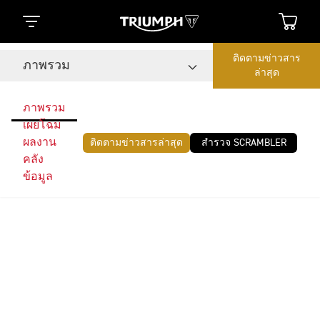
ติดตามข่าวสาร
ภาพรวม
ล่าสุด
ภาพรวม
เผยโฉม
ผลงาน
ติดตามข่าวสารล่าสุด
สำรวจ SCRAMBLER
คลัง
ข้อมูล
Triumph Originals
ชาเลนจ์การแข่งขันแต่งคัสตอมรถจักรยานยนต์ระดับ
โลก Triumph Originals กลับมาแล้ว ในปีนี้ ทีมจากทั่ว
โลกจะสร้างสรรค์รถจักรยานยนต์คัสตอมที่มีทั้งความ
ออริจินัลและความโดดเด่น ภายใต้แรงบันดาลใจจาก