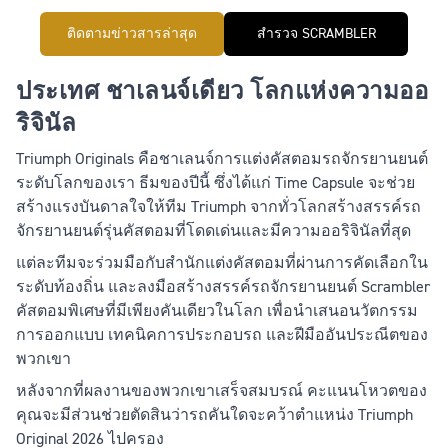
ธีม: Time Capsule
ติดตามข่าวสารล่าสุด
สำรวจ SCRAMBLER
ประเทศ ชาเลนจ์เดียว โลกแห่งความออ
ริจินัล
Triumph Originals คือชาเลนจ์การแต่งคัสตอมรถจักรยานยนต์
ระดับโลกของเรา ธีมของปีนี้ ซึ่งได้แก่
Time Capsule
จะช่วย
สร้างแรงบันดาลใจให้ทีม Triumph จากทั่วโลกสร้างสรรค์รถ
จักรยานยนต์รุ่นคัสตอมที่โดดเด่นและมีความออริจินัลที่สุด
แต่ละทีมจะร่วมมือกับสำนักแต่งคัสตอมที่ผ่านการคัดเลือกใน
ระดับท้องถิ่น และลงมือสร้างสรรค์รถจักรยานยนต์ Scrambler
คัสตอมพิเศษที่มีเพียงคันเดียวในโลก เพื่อนำเสนอนวัตกรรม
การออกแบบ เทคนิคการประกอบรถ และฝีมืออันประณีตของ
พวกเขา
หลังจากที่ผลงานของพวกเขาเสร็จสมบรณ์ คะแนนโหวตของ
คุณจะมีส่วนช่วยตัดสินว่ารถคันใดจะคว้าตำแหน่ง Triumph
Original 2026 ไปครอง